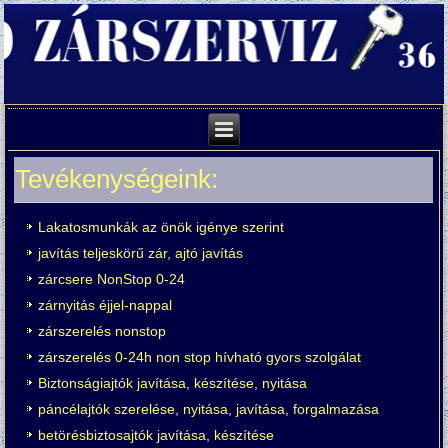
Tevékenységeink:
Lakatosmunkák az önök igénye szerint
javítás teljeskörű zár, ajtó javítás
zárcsere NonStop 0-24
zárnyitás éjjel-nappal
zárszerelés nonstop
zárszerelés 0-24h non stop hívható gyors szolgálat
Biztonságiajtók javítása, készítése, nyitása
páncélajtók szerelése, nyitása, javítása, forgalmazása
betörésbiztosajtók javítása, készítése