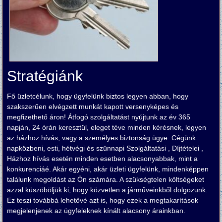
Stratégiánk
Fő üzletcélunk, hogy ügyfelünk biztos legyen abban, hogy
szakszerűen elvégzett munkát kapott versenyképes és
megfizethető áron! Átfogó szolgáltatást nyújtunk az év 365
napján, 24 órán keresztül, eleget téve minden kérésnek, legyen
az házhoz hívás, vagy a személyes biztonság ügye. Cégünk
napközbeni, esti, hétvégi és szünnapi Szolgáltatási , Díjtételei ,
Házhoz hívás esetén minden esetben alacsonyabbak, mint a
konkurenciáé. Akár egyéni, akár üzleti ügyfelünk, mindenképpen
találunk megoldást az Ön számára. A szükségtelen költségeket
azzal küszöböljük ki, hogy közvetlen a járműveinkből dolgozunk.
Ez teszi továbbá lehetővé azt is, hogy ezek a megtakarítások
megjelenjenek az ügyfeleknek kínált alacsony árainkban.