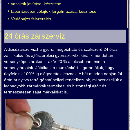
vasajtók javítása, készítése
faborításúpáncélajtók forgalmazása, készítése
Védőpajzs felszerelés
24 órás zárszerviz
A diosdzarszerviz.hu gyors, megbízható és szakszerű 24 órás
zár-, kulcs- és ajtószerelési gyorsszervízt kínál kimondottan
versenyképes árakon – akár 20 %-al olcsóbban, mint a
versenytársaink. Jótállunk a munkánkért – garantáljuk, hogy
ügyfeleink 100%-ig elégedettek lesznek. A hét minden napján 24
órán át nyitva tartó gépműhellyel rendelkezünk, mi szervizeljük a
legnagyobb zármárkák termékeit, és biztonsági ajtóit és
természetesen saját márkáinkat is.