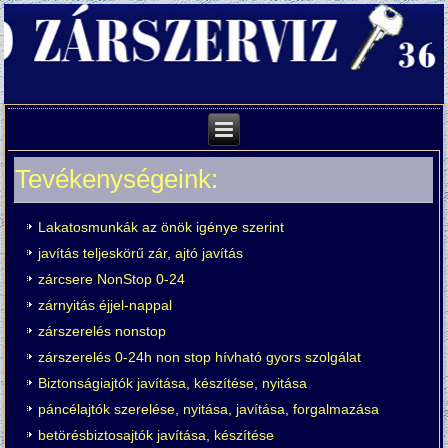
Tevékenységeink:
Lakatosmunkák az önök igénye szerint
javítás teljeskörű zár, ajtó javítás
zárcsere NonStop 0-24
zárnyitás éjjel-nappal
zárszerelés nonstop
zárszerelés 0-24h non stop hívható gyors szolgálat
Biztonságiajtók javítása, készítése, nyitása
páncélajtók szerelése, nyitása, javítása, forgalmazása
betörésbiztosajtók javítása, készítése